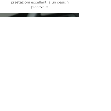
prestazioni eccellenti a un design
piacevole.
OBDX
Diventa il tecnico
di te stesso
Con OBDX risolvi i problemi in
autonomia, una volta per
sempre
OBDX è frutto di anni di
esperienza maturata da
Seletron nel settore dei
sistemi elettronici e delle
centraline aggiuntive per
l’incremento della potenza
dei motori automobilistici.
L’azienda progetta e
realizza soluzioni