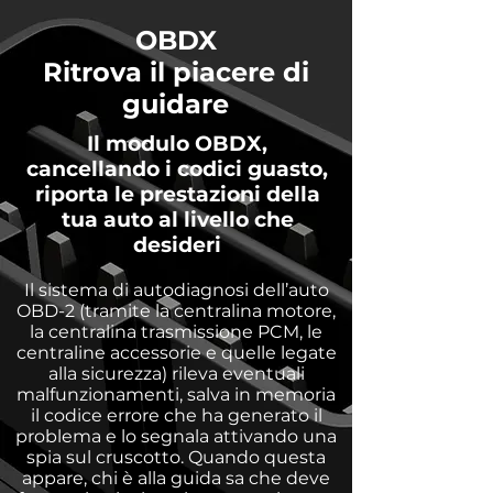
OBDX
Ritrova il piacere di
guidare
Il modulo OBDX,
cancellando i codici guasto,
riporta le prestazioni della
tua auto al livello che
desideri
Il sistema di autodiagnosi dell’auto
OBD-2 (tramite la centralina motore,
la centralina trasmissione PCM, le
centraline accessorie e quelle legate
alla sicurezza) rileva eventuali
malfunzionamenti, salva in memoria
il codice errore che ha generato il
problema e lo segnala attivando una
spia sul cruscotto. Quando questa
appare, chi è alla guida sa che deve